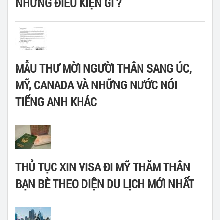
NHỮNG ĐIỀU KIỆN GÌ ?
MẪU THƯ MỜI NGƯỜI THÂN SANG ÚC,
MỸ, CANADA VÀ NHỮNG NƯỚC NÓI
TIẾNG ANH KHÁC
THỦ TỤC XIN VISA ĐI MỸ THĂM THÂN
BẠN BÈ THEO DIỆN DU LỊCH MỚI NHẤT