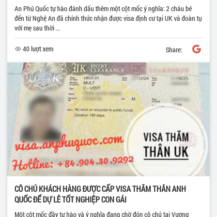
An Phú Quốc tự hào đánh dấu thêm một cột mốc ý nghĩa: 2 cháu bé
đến từ Nghệ An đã chính thức nhận được visa định cư tại UK và đoàn tụ
với mẹ sau thời ...
40 lượt xem
Share:
CÔ CHÚ KHÁCH HÀNG ĐƯỢC CẤP VISA THĂM THÂN ANH
QUỐC ĐỂ DỰ LỄ TỐT NGHIỆP CON GÁI
Một cột mốc đầy tự hào và ý nghĩa đang chờ đón cô chú tại Vương