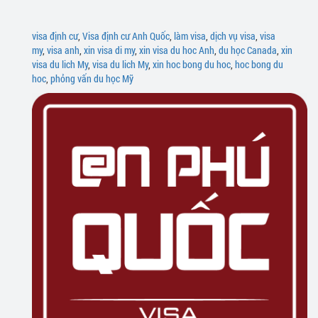
visa định cư
,
Visa định cư Anh Quốc
,
làm visa
,
dịch vụ visa
,
visa
my
,
visa anh
,
xin visa di my
,
xin visa du hoc Anh
,
du học Canada
,
xin
visa du lich My
,
visa du lich My
,
xin hoc bong du hoc
,
hoc bong du
hoc
,
phỏng vấn du học Mỹ