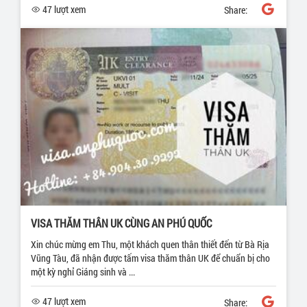
47 lượt xem
Share:
VISA THĂM THÂN UK CÙNG AN PHÚ QUỐC
Xin chúc mừng em Thu, một khách quen thân thiết đến từ Bà Rịa
Vũng Tàu, đã nhận được tấm visa thăm thân UK để chuẩn bị cho
một kỳ nghỉ Giáng sinh và ...
47 lượt xem
Share: