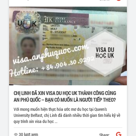
CHỊ LINH ĐÃ XIN VISA DU HỌC UK THÀNH CÔNG CÙNG
AN PHÚ QUỐC – BẠN CÓ MUỐN LÀ NGƯỜI TIẾP THEO?
Với mong muốn hiện thực hóa ước mơ du học tại Queen’s
University Belfast, chị Linh đã dành nhiều thời gian tìm hiểu kỹ về
quy trình xin visa du học ...
30 lượt xem
Share: