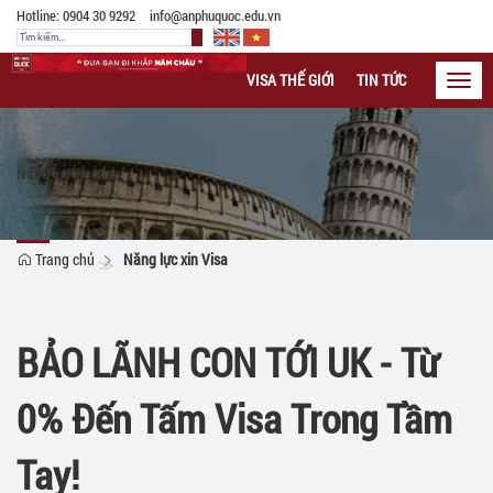
Hotline: 0904 30 9292
info@anphuquoc.edu.vn
VISA THẾ GIỚI
TIN TỨC
CÁC LOẠI 
Toggl
navig
Năng lực xin Visa
Trang chủ
Năng lực xin Visa
BẢO LÃNH CON TỚI UK - Từ
0% Đến Tấm Visa Trong Tầm
Tay!