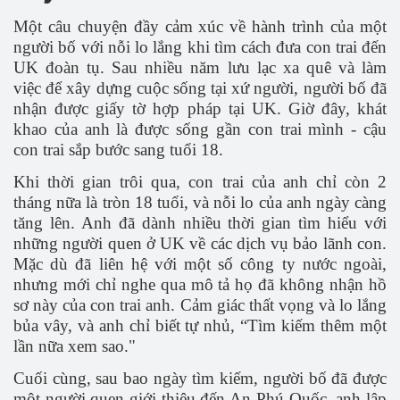
Một câu chuyện đầy cảm xúc về hành trình của một
người bố với nỗi lo lắng khi tìm cách đưa con trai đến
UK đoàn tụ. Sau nhiều năm lưu lạc xa quê và làm
việc để xây dựng cuộc sống tại xứ người, người bố đã
nhận được giấy tờ hợp pháp tại UK. Giờ đây, khát
khao của anh là được sống gần con trai mình - cậu
con trai sắp bước sang tuổi 18.
Khi thời gian trôi qua, con trai của anh chỉ còn 2
tháng nữa là tròn 18 tuổi, và nỗi lo của anh ngày càng
tăng lên. Anh đã dành nhiều thời gian tìm hiểu với
những người quen ở UK về các dịch vụ bảo lãnh con.
Mặc dù đã liên hệ với một số công ty nước ngoài,
nhưng mới chỉ nghe qua mô tả họ đã không nhận hồ
sơ này của con trai anh. Cảm giác thất vọng và lo lắng
bủa vây, và anh chỉ biết tự nhủ, “Tìm kiếm thêm một
lần nữa xem sao."
Cuối cùng, sau bao ngày tìm kiếm, người bố đã được
một người quen giới thiệu đến An Phú Quốc, anh lập