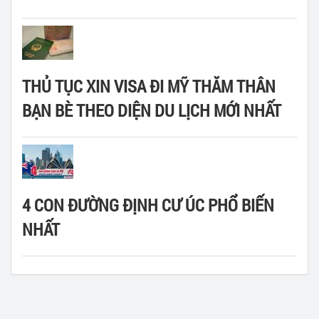
THỦ TỤC XIN VISA ĐI MỸ THĂM THÂN
BẠN BÈ THEO DIỆN DU LỊCH MỚI NHẤT
4 CON ĐƯỜNG ĐỊNH CƯ ÚC PHỔ BIẾN
NHẤT