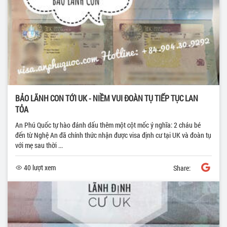
BẢO LÃNH CON TỚI UK - NIỀM VUI ĐOÀN TỤ TIẾP TỤC LAN
TỎA
An Phú Quốc tự hào đánh dấu thêm một cột mốc ý nghĩa: 2 cháu bé
đến từ Nghệ An đã chính thức nhận được visa định cư tại UK và đoàn tụ
với mẹ sau thời ...
40 lượt xem
Share: