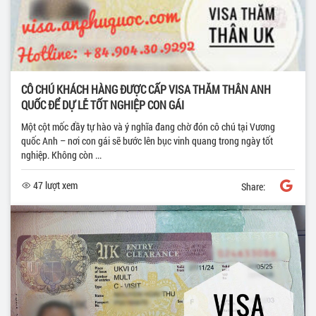
CÔ CHÚ KHÁCH HÀNG ĐƯỢC CẤP VISA THĂM THÂN ANH
QUỐC ĐỂ DỰ LỄ TỐT NGHIỆP CON GÁI
Một cột mốc đầy tự hào và ý nghĩa đang chờ đón cô chú tại Vương
quốc Anh – nơi con gái sẽ bước lên bục vinh quang trong ngày tốt
nghiệp. Không còn ...
47 lượt xem
Share: