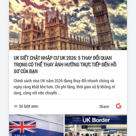
UK SIẾT CHẶT NHẬP CƯ UK 2026: 5 THAY ĐỔI QUAN
TRỌNG CÓ THỂ THAY ẢNH HƯỞNG TRỰC TIẾP ĐẾN HỒ
SƠ CỦA BẠN
Chính sách visa UK năm 2026 đang thay đổi nhanh chóng và
ngày càng khắt khe hơn. Chi phí tăng, thời gian xử lý không rõ
ràng, cùng với việc chuyển ...
36 lượt xem
Share: