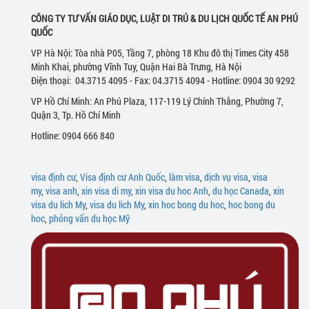
CÔNG TY TƯ VẤN GIÁO DỤC, LUẬT DI TRÚ & DU LỊCH QUỐC TẾ AN PHÚ
QUỐC
VP Hà Nội: Tòa nhà P05, Tầng 7, phòng 18 Khu đô thị Times City 458
Minh Khai, phường Vĩnh Tuy, Quận Hai Bà Trưng, Hà Nội
Điện thoại: 04.3715 4095 - Fax: 04.3715 4094 - Hotline: 0904 30 9292
VP Hồ Chí Minh: An Phú Plaza, 117-119 Lý Chính Thắng, Phường 7,
Quận 3, Tp. Hồ Chí Minh
Hotline: 0904 666 840
visa định cư
,
Visa định cư Anh Quốc
,
làm visa
,
dịch vụ visa
,
visa
my
,
visa anh
,
xin visa di my
,
xin visa du hoc Anh
,
du học Canada
,
xin
visa du lich My
,
visa du lich My
,
xin hoc bong du hoc
,
hoc bong du
hoc
,
phỏng vấn du học Mỹ