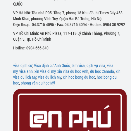
QUỐC
VP Hà Nội: Tòa nhà P05, Tầng 7, phòng 18 Khu đô thị Times City 458
Minh Khai, phường Vĩnh Tuy, Quận Hai Bà Trưng, Hà Nội
Điện thoại: 04.3715 4095 - Fax: 04.3715 4094 - Hotline: 0904 30 9292
VP Hồ Chí Minh: An Phú Plaza, 117-119 Lý Chính Thắng, Phường 7,
Quận 3, Tp. Hồ Chí Minh
Hotline: 0904 666 840
visa định cư
,
Visa định cư Anh Quốc
,
làm visa
,
dịch vụ visa
,
visa
my
,
visa anh
,
xin visa di my
,
xin visa du hoc Anh
,
du học Canada
,
xin
visa du lich My
,
visa du lich My
,
xin hoc bong du hoc
,
hoc bong du
hoc
,
phỏng vấn du học Mỹ