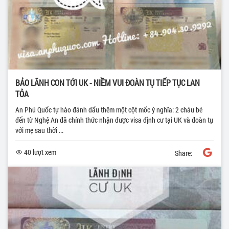
BẢO LÃNH CON TỚI UK - NIỀM VUI ĐOÀN TỤ TIẾP TỤC LAN
TỎA
An Phú Quốc tự hào đánh dấu thêm một cột mốc ý nghĩa: 2 cháu bé
đến từ Nghệ An đã chính thức nhận được visa định cư tại UK và đoàn tụ
với mẹ sau thời ...
40 lượt xem
Share: