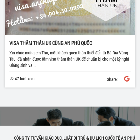
VISA THĂM THÂN UK CÙNG AN PHÚ QUỐC
Xin chúc mừng em Thu, một khách quen thân thiết đến từ Bà Rịa Vũng
Tàu, đã nhận được tấm visa thăm thân UK để chuẩn bị cho một kỳ nghỉ
Giáng sinh và ...
47 lượt xem
Share:
CÔNG TY TƯ VẤN GIÁO DỤC, LUẬT DI TRÚ & DU LỊCH QUỐC TẾ AN PHÚ