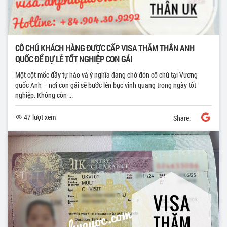
CÔ CHÚ KHÁCH HÀNG ĐƯỢC CẤP VISA THĂM THÂN ANH
QUỐC ĐỂ DỰ LỄ TỐT NGHIỆP CON GÁI
Một cột mốc đầy tự hào và ý nghĩa đang chờ đón cô chú tại Vương
quốc Anh – nơi con gái sẽ bước lên bục vinh quang trong ngày tốt
nghiệp. Không còn ...
47 lượt xem
Share: