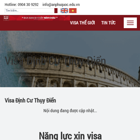
Hotline: 0904 30 9292
info@anphuquoc.edu.vn
VISA THẾ GIỚI
TIN TỨC
CÁC LOẠI 
Toggl
navig
Visa Định Cư Thụy Điển
Visa Định Cư Thụy Điển
Nội dung đang được cập nhật...
Năng lực xin visa